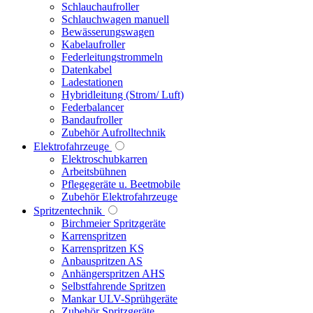
Schlauchaufroller
Schlauchwagen manuell
Bewässerungswagen
Kabelaufroller
Federleitungstrommeln
Datenkabel
Ladestationen
Hybridleitung (Strom/ Luft)
Federbalancer
Bandaufroller
Zubehör Aufrolltechnik
Elektrofahrzeuge
Elektroschubkarren
Arbeitsbühnen
Pflegegeräte u. Beetmobile
Zubehör Elektrofahrzeuge
Spritzentechnik
Birchmeier Spritzgeräte
Karrenspritzen
Karrenspritzen KS
Anbauspritzen AS
Anhängerspritzen AHS
Selbstfahrende Spritzen
Mankar ULV-Sprühgeräte
Zubehör Spritzgeräte