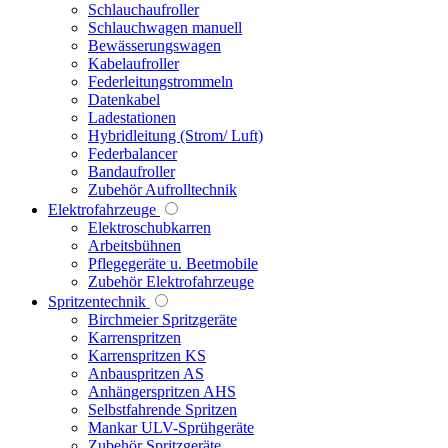
Schlauchaufroller
Schlauchwagen manuell
Bewässerungswagen
Kabelaufroller
Federleitungstrommeln
Datenkabel
Ladestationen
Hybridleitung (Strom/ Luft)
Federbalancer
Bandaufroller
Zubehör Aufrolltechnik
Elektrofahrzeuge
Elektroschubkarren
Arbeitsbühnen
Pflegegeräte u. Beetmobile
Zubehör Elektrofahrzeuge
Spritzentechnik
Birchmeier Spritzgeräte
Karrenspritzen
Karrenspritzen KS
Anbauspritzen AS
Anhängerspritzen AHS
Selbstfahrende Spritzen
Mankar ULV-Sprühgeräte
Zubehör Spritzgeräte