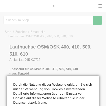
DE
Suche
Start
Zubehör
Ersatzteile
Laufbuchse OSM/OSK 400, 410, 500, 510, 610
Laufbuchse OSM/OSK 400, 410, 500,
510, 610
Artikel-Nr.: 015-KG722
• passend für OSM/OSK 400, 410, 500, 510, 610
• aus Tenaxid
• Gewinde in Edelstahl
Durch die Nutzung dieser Webseite erklären Sie sich
23,44
€
mit der Verwendung von Cookies einverstanden.
Detaillierte Informationen über den Einsatz von
inkl. MwSt. zzgl. 14,28
€
Versand
Cookies auf dieser Webseite erhalten Sie in der
Versand in 3-5 Tagen
Datenschutzerklärung
.