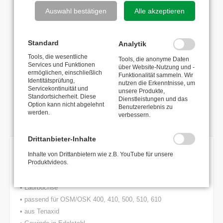
Anzahl
Auswahl bestätigen
Alle akzeptieren
Standard
Analytik
Tools, die wesentliche
Fragen zum Produkt?
Tools, die anonyme Daten
Services und Funktionen
über Website-Nutzung und -
ermöglichen, einschließlich
Funktionalität sammeln. Wir
HS-Code: 84799070
Identitätsprüfung,
nutzen die Erkenntnisse, um
Ursprungsland: IT
Servicekontinuität und
unsere Produkte,
Standortsicherheit. Diese
Dienstleistungen und das
Option kann nicht abgelehnt
Benutzererlebnis zu
Zurück zur Übersicht
werden.
verbessern.
Drittanbieter-Inhalte
Inhalte von Drittanbietern wie z.B. YouTube für unsere
BESCHREIBUNG
Produktvideos.
• Laufbuchse
• passend für OSM/OSK 400, 410, 500, 510, 610
• aus Tenaxid