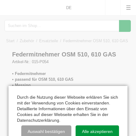
DE
Suche
Start
Zubehör
Ersatzteile
Federmitnehmer OSM 510, 610 GAS
Federmitnehmer OSM 510, 610 GAS
Artikel-Nr.: 015-P054
• Federmitnehmer
• passend für OSM 510, 610 GAS
• Messing
Durch die Nutzung dieser Webseite erklären Sie sich
133,90
€
mit der Verwendung von Cookies einverstanden.
inkl. MwSt. zzgl. 14,28
€
Versand
Detaillierte Informationen über den Einsatz von
Versand in 6-14 Tagen
Cookies auf dieser Webseite erhalten Sie in der
Datenschutzerklärung
.
Anzahl
Auswahl bestätigen
Alle akzeptieren