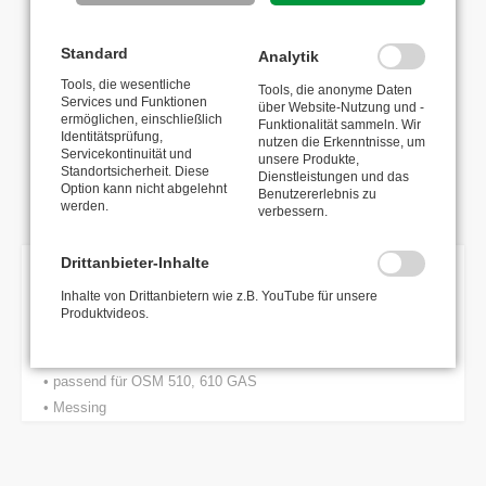
Standard
Analytik
Fragen zum Produkt?
Tools, die wesentliche
Tools, die anonyme Daten
Services und Funktionen
über Website-Nutzung und -
HS-Code: 84799070
ermöglichen, einschließlich
Funktionalität sammeln. Wir
Identitätsprüfung,
Ursprungsland: IT
nutzen die Erkenntnisse, um
Servicekontinuität und
unsere Produkte,
Standortsicherheit. Diese
Dienstleistungen und das
Option kann nicht abgelehnt
Zurück zur Übersicht
Benutzererlebnis zu
werden.
verbessern.
Drittanbieter-Inhalte
BESCHREIBUNG
Inhalte von Drittanbietern wie z.B. YouTube für unsere
Produktvideos.
• Federmitnehmer
• passend für OSM 510, 610 GAS
• Messing