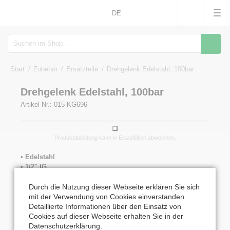
DE
Suche
Start
Zubehör
Ersatzteile
Drehgelenk Edelstahl, 100bar
Drehgelenk Edelstahl, 100bar
Artikel-Nr.: 015-KG696
1
Produktabbildung kann in Einzelfällen abweichen.
• Edelstahl
• 1/2" IG
• max. 100bar/130°C
Durch die Nutzung dieser Webseite erklären Sie sich
mit der Verwendung von Cookies einverstanden.
170,56
€
Detaillierte Informationen über den Einsatz von
inkl. MwSt. zzgl. 14,28
€
Versand
Cookies auf dieser Webseite erhalten Sie in der
Versand in 6-14 Tagen
Datenschutzerklärung
.