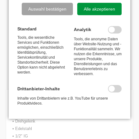
Auswahl bestätigen
Alle akzeptieren
Anzahl
Standard
Analytik
Tools, die wesentliche
Tools, die anonyme Daten
Fragen zum Produkt?
Services und Funktionen
über Website-Nutzung und -
ermöglichen, einschließlich
Funktionalität sammeln. Wir
Identitätsprüfung,
HS-Code: 84799070
nutzen die Erkenntnisse, um
Servicekontinuität und
Ursprungsland: IT
unsere Produkte,
Standortsicherheit. Diese
Dienstleistungen und das
Option kann nicht abgelehnt
Benutzererlebnis zu
werden.
Zurück zur Übersicht
verbessern.
Drittanbieter-Inhalte
Inhalte von Drittanbietern wie z.B. YouTube für unsere
Produktvideos.
BESCHREIBUNG
• Drehgelenk
• Edelstahl
• 1/2" IG