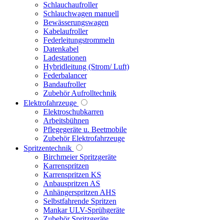
Schlauchaufroller
Schlauchwagen manuell
Bewässerungswagen
Kabelaufroller
Federleitungstrommeln
Datenkabel
Ladestationen
Hybridleitung (Strom/ Luft)
Federbalancer
Bandaufroller
Zubehör Aufrolltechnik
Elektrofahrzeuge
Elektroschubkarren
Arbeitsbühnen
Pflegegeräte u. Beetmobile
Zubehör Elektrofahrzeuge
Spritzentechnik
Birchmeier Spritzgeräte
Karrenspritzen
Karrenspritzen KS
Anbauspritzen AS
Anhängerspritzen AHS
Selbstfahrende Spritzen
Mankar ULV-Sprühgeräte
Zubehör Spritzgeräte