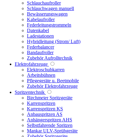
Schlauchaufroller
Schlauchwagen manuell
Bewässerungswagen
Kabelaufroller
Federleitungstrommeln
Datenkabel
Ladestationen
Hybridleitung (Strom/ Luft)
Federbalancer
Bandaufroller
Zubehör Aufrolltechnik
Elektrofahrzeuge
Elektroschubkarren
Arbeitsbühnen
Pflegegeräte u. Beetmobile
Zubehör Elektrofahrzeuge
Spritzentechnik
Birchmeier Spritzgeräte
Karrenspritzen
Karrenspritzen KS
Anbauspritzen AS
Anhängerspritzen AHS
Selbstfahrende Spritzen
Mankar ULV-Sprühgeräte
Zubehör Spritzgeräte