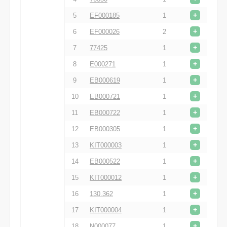
+
5
EF000185
1
+
6
EF000026
2
+
7
77425
1
+
8
E000271
1
+
9
EB000619
1
+
10
EB000721
1
+
11
EB000722
1
+
12
EB000305
1
+
13
KIT000003
1
+
14
EB000522
1
+
15
KIT000012
1
+
16
130.362
1
+
17
KIT000004
1
+
18
N000077
1