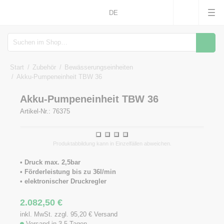
DE
Suche
Start
Zubehör
Bewässerungseinheiten
Akku-Pumpeneinheit TBW 36
Akku-Pumpeneinheit TBW 36
Artikel-Nr.: 76375
1
2
3
4
Produktabbildung kann in Einzelfällen abweichen.
• Druck max. 2,5bar
• Förderleistung bis zu 36l/min
• elektronischer Druckregler
2.082,50
€
inkl. MwSt. zzgl. 95,20
€
Versand
Versand in 3-5 Tagen