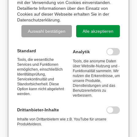
• Druck max. 2,5bar
mit der Verwendung von Cookies einverstanden.
Detaillierte Informationen über den Einsatz von
• Förderleistung bis zu 36l/min
Cookies auf dieser Webseite erhalten Sie in der
• elektronischer Druckregler
Datenschutzerklärung
.
• Wechselakku
Auswahl bestätigen
Alle akzeptieren
• Ladegerät 24V-5Ah
• LED-Ladestandsanzeige
• Anschlüsse ¾“ Außengewinde, Saugfilter
Standard
Analytik
• Gewicht 24kg
Tools, die wesentliche
• Maße 430x360x340mm (LxBxH)
Tools, die anonyme Daten
Services und Funktionen
über Website-Nutzung und -
ermöglichen, einschließlich
Funktionalität sammeln. Wir
Identitätsprüfung,
nutzen die Erkenntnisse, um
PASSENDES ZUBEHÖR
Servicekontinuität und
unsere Produkte,
Standortsicherheit. Diese
Dienstleistungen und das
Option kann nicht abgelehnt
Benutzererlebnis zu
werden.
verbessern.
Wechselakku DONKEY PLUS,
TBW
Drittanbieter-Inhalte
Inhalte von Drittanbietern wie z.B. YouTube für unsere
298,00
€
Produktvideos.
Montageplatte für TBW