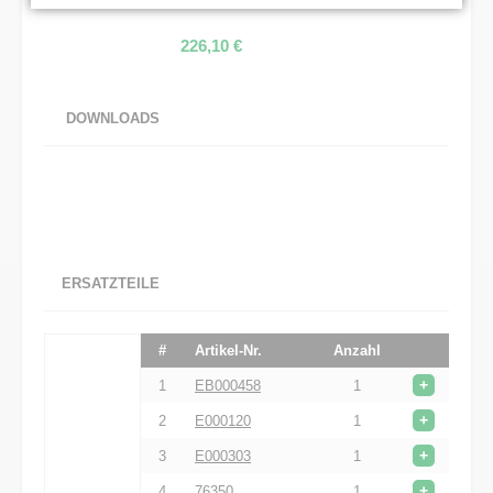
226,10
€
DOWNLOADS
ERSATZTEILE
#
Artikel-Nr.
Anzahl
+
1
EB000458
1
+
2
E000120
1
+
3
E000303
1
+
4
76350
1