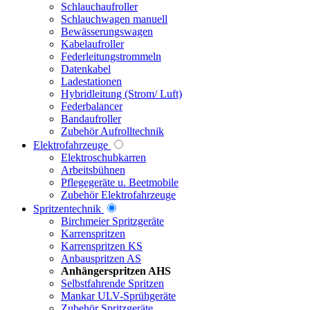
Schlauchaufroller
Schlauchwagen manuell
Bewässerungswagen
Kabelaufroller
Federleitungstrommeln
Datenkabel
Ladestationen
Hybridleitung (Strom/ Luft)
Federbalancer
Bandaufroller
Zubehör Aufrolltechnik
Elektrofahrzeuge
Elektroschubkarren
Arbeitsbühnen
Pflegegeräte u. Beetmobile
Zubehör Elektrofahrzeuge
Spritzentechnik
Birchmeier Spritzgeräte
Karrenspritzen
Karrenspritzen KS
Anbauspritzen AS
Anhängerspritzen AHS
Selbstfahrende Spritzen
Mankar ULV-Sprühgeräte
Zubehör Spritzgeräte