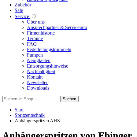
Zubehör
Sale
Service
Über uns
Ansprechpartner & Serviceinfo
Firmenhistorie
Termine
FAQ
Federleitungstrommeln
Pumpen
Neuigkeiten
Entsorgungshinweise
Nachhaltigkeit
Kontakt
Newsletter
Downloads
Suchen
Start
Spritzentechnik
Anhängerspritzen AHS
Anhängerspritzen von Ebinger