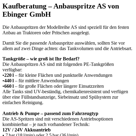
Kaufberatung – Anbauspritze AS von
Ebinger GmbH
Die Anbauspritzen der Modellreihe AS sind speziell für den festen
Anbau an Traktoren oder Pritschen ausgelegt.
Damit Sie die passende Anbauspritze auswählen, sollten Sie vor
allem auf zwei Dinge achten: das Tankvolumen und die Antriebsart.
Tankgröße – wie groß ist Ihr Bedarf?
Die Anbauspritzen AS sind mit folgenden PE-Tankgrößen
verfügbar:
•
220 l
– für kleine Flächen und punktuelle Anwendungen
•
440 l
– für mittlere Anwendungen
•
660 l
– für große Flächen oder längere Einsatzzeiten
Alle Tanks sind UV-beständig, chemikalienresistent und verfügen
über eine Füllstandsanzeige, Siebeinsatz und Spülsystem zur
einfachen Reinigung.
Antrieb & Pumpe – passend zum Fahrzeugtyp
Die AS-Spritzen sind mit verschiedenen Antriebsoptionen
kombinierbar – je nach vorhandener Technik:
12V / 24V Akkuantrieb
• 7 bar (18 l/min) oder 2,5 bar (36 l/min)