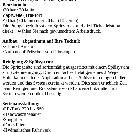
Benzinmotor
•30 bar / 30 l/min
Zapfwelle (Traktor)
•50 bar (70 l/min) oder 20 bar (105 l/min)
Die Pumpe beeinflusst den Spritzdruck und die Flächenleistung
direkt – wählen Sie nach gewünschtem Arbeitsdruck.
Aufbau – abgestimmt auf Ihre Technik
•3-Punkt-Anbau
•Aufbau auf Pritschen von Fahrzeugen
Reinigung & Spülsystem:
Die Spritzgeräte sind serienmäßig ausgestattet mit einem Spülsystem
zur Systemreinigung. Durch einfaches Betätigen eines 3-Wege-
Hahn kann nach der Applikation auf das Spülsystem umgeschaltet
werden und das System gereinigt werden. Dies spart erheblich Zeit
beim Reinigen und Rückstände von Pflanzenschutzmitteln im
System werden optimal beseitigt.
Serienausstattung:
•PE-Tank 220 bis 660l
•Handwaschbehälter
•Saugfilter
•Druckfilter
•Hydraulisches Rührwerk