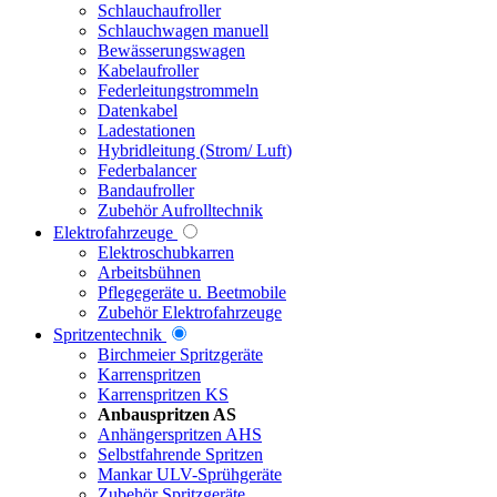
Schlauchaufroller
Schlauchwagen manuell
Bewässerungswagen
Kabelaufroller
Federleitungstrommeln
Datenkabel
Ladestationen
Hybridleitung (Strom/ Luft)
Federbalancer
Bandaufroller
Zubehör Aufrolltechnik
Elektrofahrzeuge
Elektroschubkarren
Arbeitsbühnen
Pflegegeräte u. Beetmobile
Zubehör Elektrofahrzeuge
Spritzentechnik
Birchmeier Spritzgeräte
Karrenspritzen
Karrenspritzen KS
Anbauspritzen AS
Anhängerspritzen AHS
Selbstfahrende Spritzen
Mankar ULV-Sprühgeräte
Zubehör Spritzgeräte