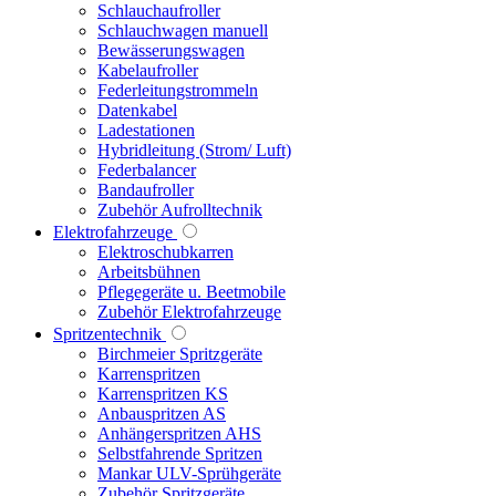
Schlauchaufroller
Schlauchwagen manuell
Bewässerungswagen
Kabelaufroller
Federleitungstrommeln
Datenkabel
Ladestationen
Hybridleitung (Strom/ Luft)
Federbalancer
Bandaufroller
Zubehör Aufrolltechnik
Elektrofahrzeuge
Elektroschubkarren
Arbeitsbühnen
Pflegegeräte u. Beetmobile
Zubehör Elektrofahrzeuge
Spritzentechnik
Birchmeier Spritzgeräte
Karrenspritzen
Karrenspritzen KS
Anbauspritzen AS
Anhängerspritzen AHS
Selbstfahrende Spritzen
Mankar ULV-Sprühgeräte
Zubehör Spritzgeräte