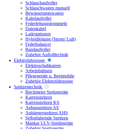
Schlauchaufroller
Schlauchwagen manuell
Bewässerungswagen
Kabelaufroller
Federleitungstrommeln
Datenkabel
Ladestationen
Hybridleitung (Strom/ Luft)
Federbalancer
Bandaufroller
Zubehör Aufrolltechnik
Elektrofahrzeuge
Elektroschubkarren
Arbeitsbühnen
Pflegegeräte u. Beetmobile
Zubehör Elektrofahrzeuge
Spritzentechnik
Birchmeier Spritzgeräte
Karrenspritzen
Karrenspritzen KS
Anbauspritzen AS
Anhängerspritzen AHS
Selbstfahrende Spritzen
Mankar ULV-Sprühgeräte
Zubehör Spritzgeräte