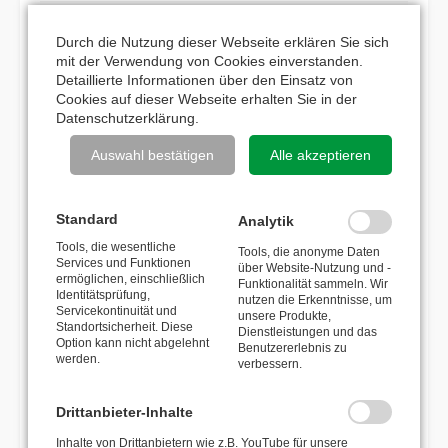
Max. Steigung
20%
Durch die Nutzung dieser Webseite erklären Sie sich
mit der Verwendung von Cookies einverstanden.
Detaillierte Informationen über den Einsatz von
BESCHREIBUNG
Cookies auf dieser Webseite erhalten Sie in der
Datenschutzerklärung
.
Die fahrbare Arbeitsbühne EP-Cart ist konzipiert für Pflege- und
Auswahl bestätigen
Alle akzeptieren
Erntearbeiten im Gewächshaus.
Sie wird angetrieben durch einen 24V Getriebemotor und eine
Standard
Analytik
Proportional-Steuerung garantiert eine konstante
Tools, die wesentliche
Geschwindigkeit auch im unwegsamen Gelände. Ein
Tools, die anonyme Daten
Services und Funktionen
über Website-Nutzung und -
Nachregulieren der gewünschten Geschwindigkeit ist somit
ermöglichen, einschließlich
Funktionalität sammeln. Wir
Identitätsprüfung,
nicht erforderlich. Die Geschwindigkeit ist stufenlos verstellbar
nutzen die Erkenntnisse, um
Servicekontinuität und
unsere Produkte,
und alle Bedienfunktionen können über die Bedienarmatur am
Standortsicherheit. Diese
Dienstleistungen und das
Option kann nicht abgelehnt
Handlauf gesteuert werden.
Benutzererlebnis zu
werden.
verbessern.
Das Fußpedal ermöglicht zusätzlich ein einfaches Ein-/Aus-
Schalten.
Drittanbieter-Inhalte
Die Arbeitshöhe kann einfach per Hand über die verstellbaren
Inhalte von Drittanbietern wie z.B. YouTube für unsere