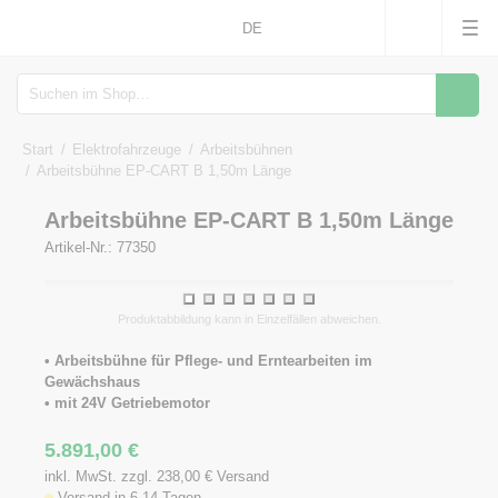
DE
Suche
Start
Elektrofahrzeuge
Arbeitsbühnen
Arbeitsbühne EP-CART B 1,50m Länge
Arbeitsbühne EP-CART B 1,50m Länge
Artikel-Nr.: 77350
1
2
3
4
5
6
7
Produktabbildung kann in Einzelfällen abweichen.
• Arbeitsbühne für Pflege- und Erntearbeiten im
Gewächshaus
• mit 24V Getriebemotor
5.891,00
€
inkl. MwSt. zzgl. 238,00
€
Versand
Versand in 6-14 Tagen