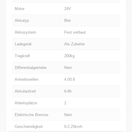
Motor
24V
Akkutyp
Blei
Akkusystem
Fest verbaut
Ladegerät
Als Zubehör
Tragkraft
200kg
Differentialgetriebe
Nein
Antriebsreifen
4.00.8
Akkulaufzeit
6-8h
Arbeitsplätze
2
Elektrische Bremse
Nein
Geschwindigkeit
0-2,25kmh