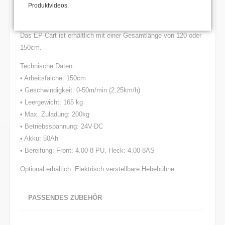
Aluminiumböden eingestellt werden.
Produktvideos.
Mit einer Akku-Ladung kann ca. 6-8 Stunden gearbeitet werden.
Das EP-Cart ist erhältlich mit einer Gesamtlänge von 120 oder
150cm.
Technische Daten:
• Arbeitsfälche: 150cm
• Geschwindigkeit: 0-50m/min (2,25km/h)
• Leergewicht: 165 kg
• Max. Zuladung: 200kg
• Betriebsspannung: 24V-DC
• Akku: 50Ah
• Bereifung: Front: 4.00-8 PU, Heck: 4.00-8AS
Optional erhältich: Elektrisch verstellbare Hebebühne
PASSENDES ZUBEHÖR