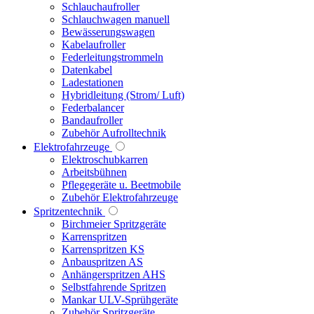
Schlauchaufroller
Schlauchwagen manuell
Bewässerungswagen
Kabelaufroller
Federleitungstrommeln
Datenkabel
Ladestationen
Hybridleitung (Strom/ Luft)
Federbalancer
Bandaufroller
Zubehör Aufrolltechnik
Elektrofahrzeuge
Elektroschubkarren
Arbeitsbühnen
Pflegegeräte u. Beetmobile
Zubehör Elektrofahrzeuge
Spritzentechnik
Birchmeier Spritzgeräte
Karrenspritzen
Karrenspritzen KS
Anbauspritzen AS
Anhängerspritzen AHS
Selbstfahrende Spritzen
Mankar ULV-Sprühgeräte
Zubehör Spritzgeräte