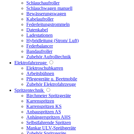
Schlauchaufroller
Schlauchwagen manuell
Bewässerungswagen
Kabelaufroller
Federleitungstrommeln
Datenkabel
Ladestationen
Hybridleitung (Strom/ Luft)
Federbalancer
Bandaufroller
Zubehör Aufrolltechnik
Elektrofahrzeuge
Elektroschubkarren
Arbeitsbühnen
Pflegegeräte u. Beetmobile
Zubehör Elektrofahrzeuge
Spritzentechnik
Birchmeier Spritzgeräte
Karrenspritzen
Karrenspritzen KS
Anbauspritzen AS
Anhängerspritzen AHS
Selbstfahrende Spritzen
Mankar ULV-Sprühgeräte
Zubehör Spritzgeräte