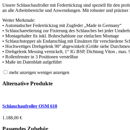
Unsere Schlauchaufroller mit Federrückzug sind speziell für den pro
an alle Arbeitsbereiche und Anwendungen. Mit robuster und präziser B
Weiter Merkmale:
• Automatischer Federrückzug mit Zugfeder „Made in Germany“
• Schlaucharretierung zur Fixierung des Schlauches bei jeder Umdre
• Montagehalter fix inkl. Bohrschablone zur einfachen Montage
• Schlauchstopper als Endanschlag mit Einsätzen für verschiedene S
• Hochwertiges Drehgelenk 90° abgewinkelt (Größe siehe Durchmess
• Drehgelenk Messing vernickelt, 1“ IG BSP, Dichtung Viton , max.
• Rollenfenster in 3 Positionen verstellbar
• Maße im Datenblatt aufgeführt
mehr anzeigen
weniger anzeigen
Alternative Produkte
Schlauchaufroller OSM 610
1.188,00
€
Passendes Zubehör