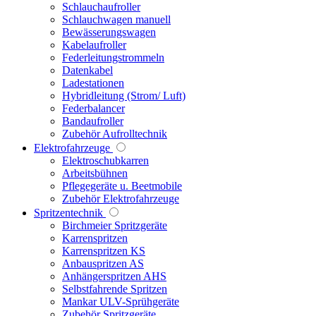
Schlauchaufroller
Schlauchwagen manuell
Bewässerungswagen
Kabelaufroller
Federleitungstrommeln
Datenkabel
Ladestationen
Hybridleitung (Strom/ Luft)
Federbalancer
Bandaufroller
Zubehör Aufrolltechnik
Elektrofahrzeuge
Elektroschubkarren
Arbeitsbühnen
Pflegegeräte u. Beetmobile
Zubehör Elektrofahrzeuge
Spritzentechnik
Birchmeier Spritzgeräte
Karrenspritzen
Karrenspritzen KS
Anbauspritzen AS
Anhängerspritzen AHS
Selbstfahrende Spritzen
Mankar ULV-Sprühgeräte
Zubehör Spritzgeräte