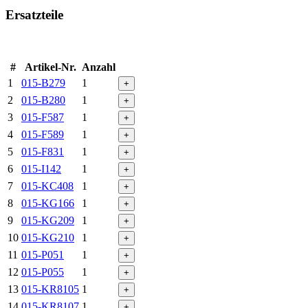
Ersatzteile
#
Artikel-Nr.
Anzahl
1
015-B279
1
+
2
015-B280
1
+
3
015-F587
1
+
4
015-F589
1
+
5
015-F831
1
+
6
015-I142
1
+
7
015-KC408
1
+
8
015-KG166
1
+
9
015-KG209
1
+
10
015-KG210
1
+
11
015-P051
1
+
12
015-P055
1
+
13
015-KR8105
1
+
14
015-KR8107
1
+