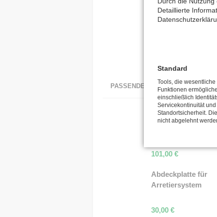
Durch die Nutzung 
Detaillierte Inform
Datenschutzerklär
Standard
Tools, die wesentliche
PASSENDES ZUBEHÖR
Funktionen ermöglich
einschließlich Identitä
Servicekontinuität und
Standortsicherheit. Di
Wandhalter schwe
nicht abgelehnt werde
110°, Edelstahl
101,00
€
Abdeckplatte für
Arretiersystem
30,00
€