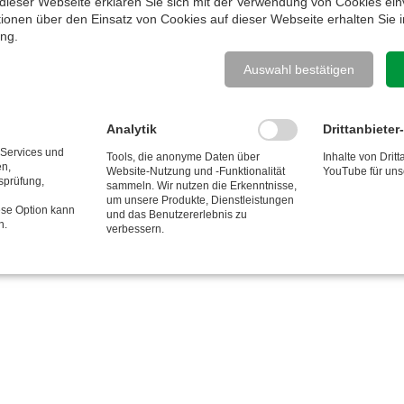
Messing vernickelt, Dichtung Viton , max. 90°C
dieser Webseite erklären Sie sich mit der Verwendung von Cookies ein
ationen über den Einsatz von Cookies auf dieser Webseite erhalten Sie i
(max. Temperatur Schlauch beachten)
ung
.
• Anschlüsse: Eingang (Drehgelenk): Stecker
NW 7,2 - Ausgang (Schlauch): Kupplung NW 7,2
Auswahl bestätigen
• Rollenfenster in 3 Positionen verstellbar
• Maße im Datenblatt aufgeführt
Analytik
Drittanbieter
 Services und
Tools, die anonyme Daten über
Inhalte von Dritt
DOWNLOADS
en,
Website-Nutzung und -Funktionalität
YouTube für uns
tsprüfung,
sammeln. Wir nutzen die Erkenntnisse,
um unsere Produkte, Dienstleistungen
ese Option kann
und das Benutzererlebnis zu
nkbar
n.
verbessern.