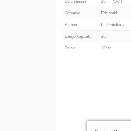
Durchmesser
10mm (3/8")
Gehäuse
Edelstahl
Antrieb
Federrückzug
Länge/Kapazität
20m
Druck
20bar