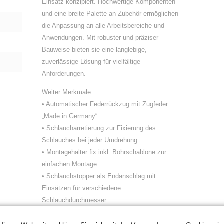
Einsatz konzipiert. Hochwertige Komponenten
und eine breite Palette an Zubehör ermöglichen
die Anpassung an alle Arbeitsbereiche und
Anwendungen. Mit robuster und präziser
Bauweise bieten sie eine langlebige,
zuverlässige Lösung für vielfältige
Anforderungen.
Weiter Merkmale:
• Automatischer Federrückzug mit Zugfeder
„Made in Germany“
• Schlaucharretierung zur Fixierung des
Schlauches bei jeder Umdrehung
• Montagehalter fix inkl. Bohrschablone zur
einfachen Montage
• Schlauchstopper als Endanschlag mit
Einsätzen für verschiedene
Schlauchdurchmesser
• Hochwertiges Drehgelenk 90° abgewinkelt,