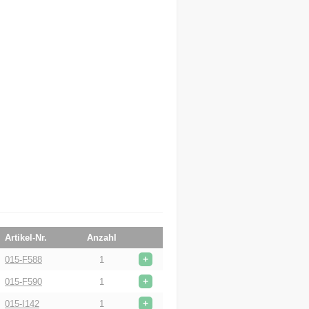
Artikel-Nr.
Anzahl
+
015-F588
1
+
015-F590
1
+
015-I142
1