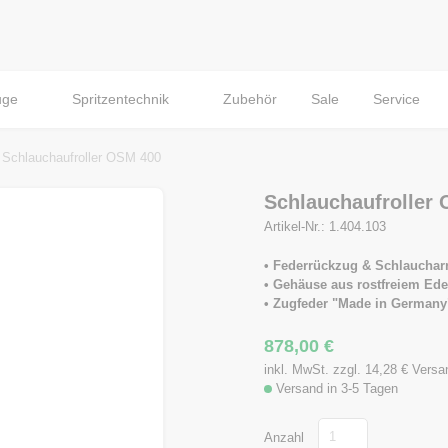
uge
Spritzentechnik
Zubehör
Sale
Service
Schlauchaufroller OSM 400
Schlauchaufroller
Artikel-Nr.: 1.404.103
• Federrückzug & Schlauchar
• Gehäuse aus rostfreiem Ede
• Zugfeder "Made in Germany
878,00
€
inkl. MwSt. zzgl. 14,28
€
Versa
Versand in 3-5 Tagen
Anzahl