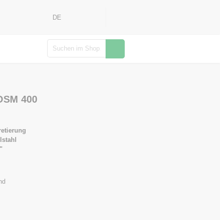
DE
Suchen
 OSM 400
retierung
lstahl
"
nd