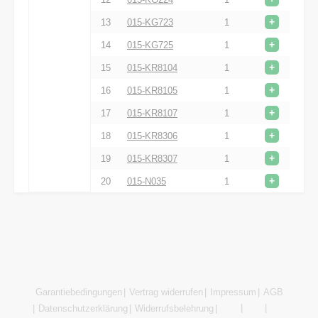
+
13
015-KG723
1
+
14
015-KG725
1
+
15
015-KR8104
1
+
16
015-KR8105
1
+
17
015-KR8107
1
+
18
015-KR8306
1
+
19
015-KR8307
1
+
20
015-N035
1
Garantiebedingungen
Vertrag widerrufen
Impressum
AGB
Datenschutzerklärung
Widerrufsbelehrung