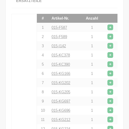
ERSATZTEILE
#
Artikel-Nr.
Anzahl
+
1
015-F587
1
+
2
015-F589
1
+
3
015-I142
1
+
4
015-KC378
1
+
5
015-KC390
1
+
6
015-KG166
1
+
7
015-KG202
1
+
8
015-KG205
1
+
9
015-KG697
1
+
10
015-KG696
1
+
11
015-KG212
1
+
12
015-KG224
1