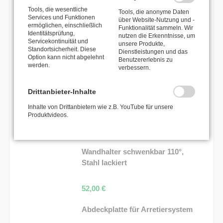
Tools, die wesentliche
Tools, die anonyme Daten
Schlauchaufroller OSM 400
Services und Funktionen
über Website-Nutzung und -
ermöglichen, einschließlich
Funktionalität sammeln. Wir
Identitätsprüfung,
nutzen die Erkenntnisse, um
758,00
€
Servicekontinuität und
unsere Produkte,
Standortsicherheit. Diese
Dienstleistungen und das
Option kann nicht abgelehnt
Schlauchaufroller OSK 400
Benutzererlebnis zu
werden.
verbessern.
371,00
€
Drittanbieter-Inhalte
Inhalte von Drittanbietern wie z.B. YouTube für unsere
Produktvideos.
PASSENDES ZUBEHÖR
Wandhalter schwenkbar 110°,
Stahl lackiert
52,00
€
Abdeckplatte für Arretiersystem