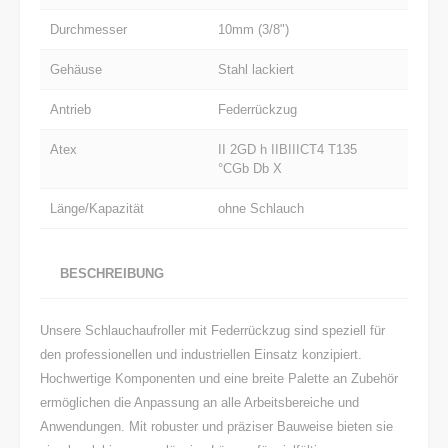
Durchmesser
10mm (3/8")
Gehäuse
Stahl lackiert
Antrieb
Federrückzug
Atex
II 2GD h IIBIIICT4 T135
°CGb Db X
Länge/Kapazität
ohne Schlauch
BESCHREIBUNG
Unsere Schlauchaufroller mit Federrückzug sind speziell für
den professionellen und industriellen Einsatz konzipiert.
Hochwertige Komponenten und eine breite Palette an Zubehör
ermöglichen die Anpassung an alle Arbeitsbereiche und
Anwendungen. Mit robuster und präziser Bauweise bieten sie