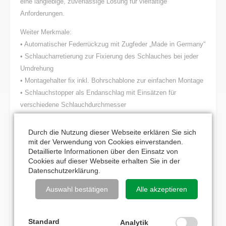
eine langlebige, zuverlässige Lösung für vielfältige
Anforderungen.
Weiter Merkmale:
• Automatischer Federrückzug mit Zugfeder „Made in Germany“
• Schlaucharretierung zur Fixierung des Schlauches bei jeder
Umdrehung
• Montagehalter fix inkl. Bohrschablone zur einfachen Montage
• Schlauchstopper als Endanschlag mit Einsätzen für
verschiedene Schlauchdurchmesser
• Hochwertiges Drehgelenk 90° abgewinkelt (Größe siehe
Durchmesser)
Durch die Nutzung dieser Webseite erklären Sie sich
• Drehgelenk Stahl verzinkt, 3/8“IG BSP, Dichtung Polyurethan,
mit der Verwendung von Cookies einverstanden.
Detaillierte Informationen über den Einsatz von
max. 80°C (max. Temperatur Schlauch beachten)
Cookies auf dieser Webseite erhalten Sie in der
• Rollenfenster in 3 Positionen verstellbar
Datenschutzerklärung
.
• Maße im Datenblatt aufgeführt
Auswahl bestätigen
Alle akzeptieren
ALTERNATIVE PRODUKTE
Standard
Analytik