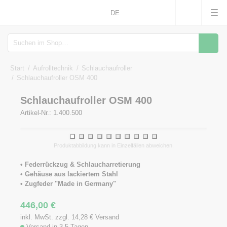
DE
Suche
Start
Aufrolltechnik
Schlauchaufroller
Schlauchaufroller OSM 400
Schlauchaufroller OSM 400
Artikel-Nr.: 1.400.500
1
2
3
4
5
6
7
8
9
10
Produktabbildung kann in Einzelfällen abweichen.
• Federrückzug & Schlaucharretierung
• Gehäuse aus lackiertem Stahl
• Zugfeder "Made in Germany"
446,00
€
inkl. MwSt. zzgl. 14,28
€
Versand
Versand in 3-5 Tagen