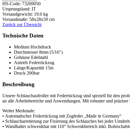
HS-Code: 73269050
Ursprungsland: IT
Versandgewicht: 19.0 kg
Versandmaße: 58x28x59 cm
Zurück zur Übersicht
Technische Daten
Medium
Hochdruck
Durchmesser
8mm (5/16")
Gehäuse
Edelstahl
Antrieb
Federrückzug
Länge/Kapazität
15m
Druck
200bar
Beschreibung
Unsere Schlauchaufroller mit Federrückzug sind speziell für den pro
an alle Arbeitsbereiche und Anwendungen. Mit robuster und präziser B
Weiter Merkmale:
• Automatischer Federrückzug mit Zugfeder „Made in Germany“
• Schlaucharretierung zur Fixierung des Schlauches bei jeder Umdre
• Wandhalter schwenkbar mit 110° Schwenkbereich inkl. Bohrschabl