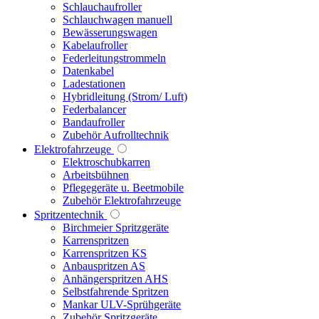
Schlauchaufroller
Schlauchwagen manuell
Bewässerungswagen
Kabelaufroller
Federleitungstrommeln
Datenkabel
Ladestationen
Hybridleitung (Strom/ Luft)
Federbalancer
Bandaufroller
Zubehör Aufrolltechnik
Elektrofahrzeuge
Elektroschubkarren
Arbeitsbühnen
Pflegegeräte u. Beetmobile
Zubehör Elektrofahrzeuge
Spritzentechnik
Birchmeier Spritzgeräte
Karrenspritzen
Karrenspritzen KS
Anbauspritzen AS
Anhängerspritzen AHS
Selbstfahrende Spritzen
Mankar ULV-Sprühgeräte
Zubehör Spritzgeräte