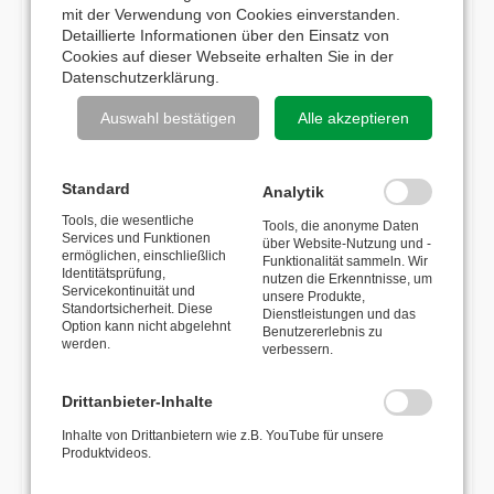
Anforderungen.
mit der Verwendung von Cookies einverstanden.
Detaillierte Informationen über den Einsatz von
Weitere Merkmale:
Cookies auf dieser Webseite erhalten Sie in der
• Automatischer Federrückzug mit Zugfeder „Made in Germany“
Datenschutzerklärung
.
• Schlaucharretierung zur Fixierung des Schlauches bei jeder
Auswahl bestätigen
Alle akzeptieren
Umdrehung
• Wandhalter schwenkbar mit 110° Schwenkbereich inkl.
Bohrschablone zur einfachen Montage
Standard
Analytik
• Schlauchstopper als Endanschlag mit Einsätzen für
Tools, die wesentliche
Tools, die anonyme Daten
verschiedene Schlauchdurchmesser
Services und Funktionen
über Website-Nutzung und -
ermöglichen, einschließlich
• Hochwertiges Drehgelenk 90° abgewinkelt (Größe siehe
Funktionalität sammeln. Wir
Identitätsprüfung,
nutzen die Erkenntnisse, um
Durchmesser)
Servicekontinuität und
unsere Produkte,
Standortsicherheit. Diese
• Drehgelenk Stahl verzinkt, ½“ IG BSP, Dichtung Polyurethan,
Dienstleistungen und das
Option kann nicht abgelehnt
Benutzererlebnis zu
max. 80°C (max. Temperatur Schlauch beachten)
werden.
verbessern.
• Rollenfenster in 3 Positionen verstellbar
• Maße im Datenblatt aufgeführt
Drittanbieter-Inhalte
Inhalte von Drittanbietern wie z.B. YouTube für unsere
Produktvideos.
ALTERNATIVE PRODUKTE