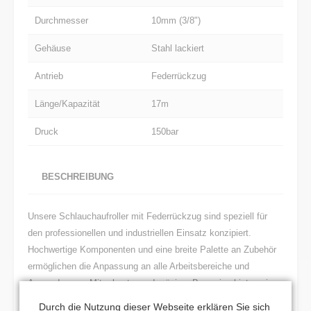
Durchmesser
10mm (3/8")
Gehäuse
Stahl lackiert
Antrieb
Federrückzug
Länge/Kapazität
17m
Druck
150bar
BESCHREIBUNG
Unsere Schlauchaufroller mit Federrückzug sind speziell für
den professionellen und industriellen Einsatz konzipiert.
Hochwertige Komponenten und eine breite Palette an Zubehör
ermöglichen die Anpassung an alle Arbeitsbereiche und
Anwendungen. Mit robuster und präziser Bauweise bieten sie
eine langlebige, zuverlässige Lösung für vielfältige
Durch die Nutzung dieser Webseite erklären Sie sich