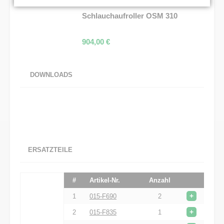
Schlauchaufroller OSM 310
904,00
€
DOWNLOADS
ERSATZTEILE
#
Artikel-Nr.
Anzahl
+
1
015-F690
2
+
2
015-F835
1