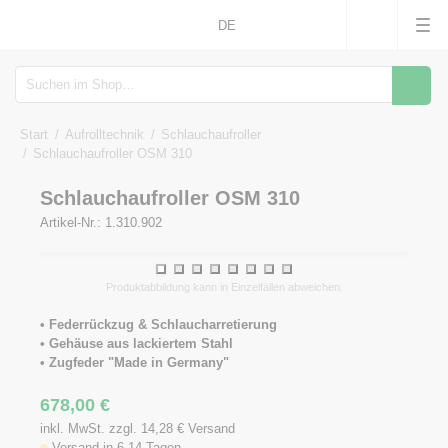
DE
Suche
Start
Aufrolltechnik
Schlauchaufroller
Schlauchaufroller OSM 310
Schlauchaufroller OSM 310
Artikel-Nr.: 1.310.902
1
2
3
4
5
6
7
8
Produktabbildung kann in Einzelfällen abweichen.
• Federrückzug & Schlaucharretierung
• Gehäuse aus lackiertem Stahl
• Zugfeder "Made in Germany"
678,00
€
inkl. MwSt. zzgl. 14,28
€
Versand
Versand in 6-14 Tagen