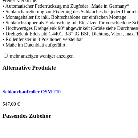
Weiter Merkmale:
• Automatischer Federrückzug mit Zugfeder „Made in Germany“
• Schlaucharretierung zur Fixierung des Schlauches bei jeder Umdre
• Montagehalter fix inkl. Bohrschablone zur einfachen Montage
• Schlauchstopper als Endanschlag mit Einsätzen für verschiedene S
• Hochwertiges Drehgelenk 90° abgewinkelt (Größe siehe Durchmess
• Drehgelenk Edelstahl 1.4401, 3/8“ IG BSP, Dichtung Viton , max.
• Rollenfenster in 3 Positionen verstellbar
• Maße im Datenblatt aufgeführt
mehr anzeigen
weniger anzeigen
Alternative Produkte
Schlauchaufroller OSM 210
547,00
€
Passendes Zubehör