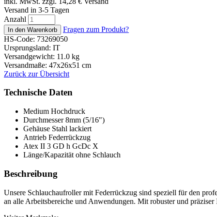
inkl. MwSt. zzgl. 14,28
€
Versand
Versand in 3-5 Tagen
Anzahl
Fragen zum Produkt?
HS-Code: 73269050
Ursprungsland: IT
Versandgewicht: 11.0 kg
Versandmaße: 47x26x51 cm
Zurück zur Übersicht
Technische Daten
Medium
Hochdruck
Durchmesser
8mm (5/16")
Gehäuse
Stahl lackiert
Antrieb
Federrückzug
Atex
II 3 GD h GcDc X
Länge/Kapazität
ohne Schlauch
Beschreibung
Unsere Schlauchaufroller mit Federrückzug sind speziell für den pro
an alle Arbeitsbereiche und Anwendungen. Mit robuster und präziser B