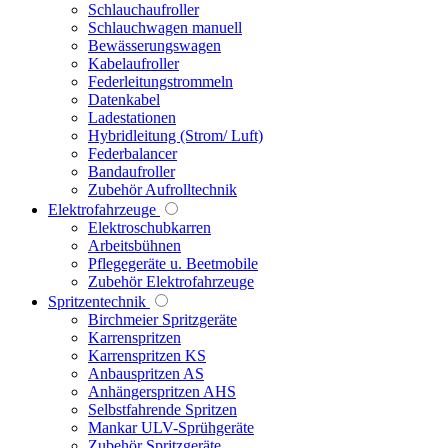
Schlauchaufroller
Schlauchwagen manuell
Bewässerungswagen
Kabelaufroller
Federleitungstrommeln
Datenkabel
Ladestationen
Hybridleitung (Strom/ Luft)
Federbalancer
Bandaufroller
Zubehör Aufrolltechnik
Elektrofahrzeuge
Elektroschubkarren
Arbeitsbühnen
Pflegegeräte u. Beetmobile
Zubehör Elektrofahrzeuge
Spritzentechnik
Birchmeier Spritzgeräte
Karrenspritzen
Karrenspritzen KS
Anbauspritzen AS
Anhängerspritzen AHS
Selbstfahrende Spritzen
Mankar ULV-Sprühgeräte
Zubehör Spritzgeräte