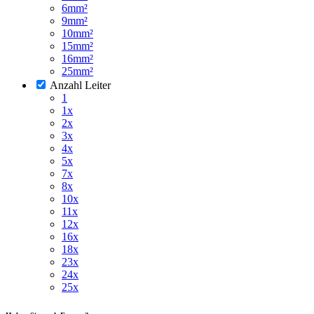
6mm²
9mm²
10mm²
15mm²
16mm²
25mm²
Anzahl Leiter
1
1x
2x
3x
4x
5x
7x
8x
10x
11x
12x
16x
18x
23x
24x
25x