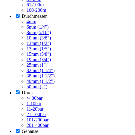
61-100m
100-200m
Durchmesser
4mm
6mm (1/4")
8mm (5/16")
10mm (3/8")
13mm (1/2")
13mm (1/5")
15mm (5/8")
19mm (3/4")
25mm (1")
32mm (1 1/4")
38mm (1 1/2")
40mm (1 1/2")
50mm (2")
Druck
>400bar
1-10bar
11-20bar
21-100bar
101-200bar
201-400bar
Gehäuse