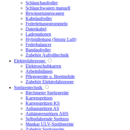
Schlauchaufroller
Schlauchwagen manuell
Bewässerungswagen
Kabelaufroller
Federleitungstrommeln
Datenkabel
Ladestationen
Hybridleitung (Strom/ Luft)
Federbalancer
Bandaufroller
Zubehör Aufrolltechnik
Elektrofahrzeuge
Elektroschubkarren
Arbeitsbühnen
Pflegegeräte u. Beetmobile
Zubehör Elektrofahrzeuge
Spritzentechnik
Birchmeier Spritzgeräte
Karrenspritzen
Karrenspritzen KS
Anbauspritzen AS
Anhängerspritzen AHS
Selbstfahrende Spritzen
Mankar ULV-Sprühgeräte
Zubehör Spritzgeräte