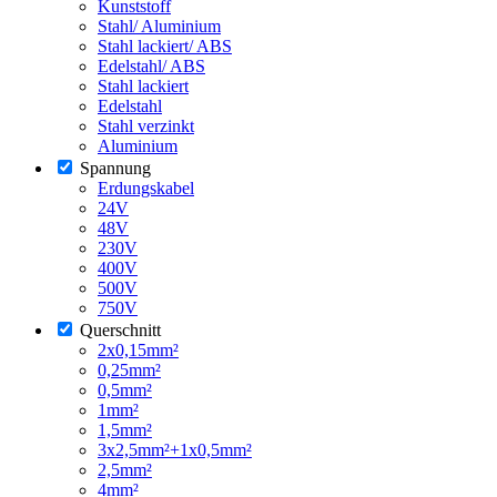
Kunststoff
Stahl/ Aluminium
Stahl lackiert/ ABS
Edelstahl/ ABS
Stahl lackiert
Edelstahl
Stahl verzinkt
Aluminium
Spannung
Erdungskabel
24V
48V
230V
400V
500V
750V
Querschnitt
2x0,15mm²
0,25mm²
0,5mm²
1mm²
1,5mm²
3x2,5mm²+1x0,5mm²
2,5mm²
4mm²