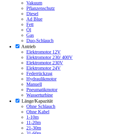
Vakuum
Pflanzenschutz
Diesel
Ad Blue
Fett
Öl
Gas
Duo-Schlauch
Antrieb
Elektromotor 12V
Elektromotor 230/ 400V
Elektromotor 230V
Elektromotor 24V
Federrückzug
Hydraulikmotor
Manuell
Pneumatikmotor
Wasserturbine
Länge/Kapazität
Ohne Schlauch
Ohne Kabel
1-10m
11-20m
21-30m
31-60m