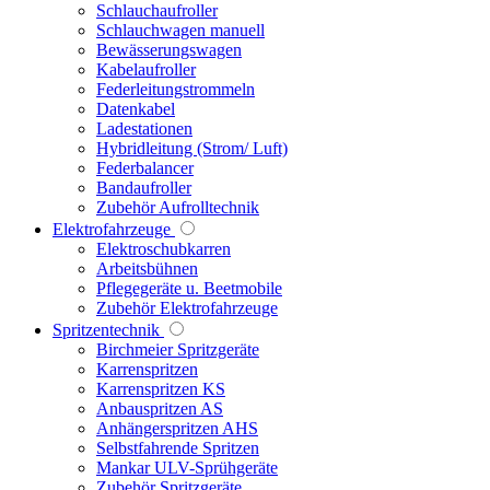
Schlauchaufroller
Schlauchwagen manuell
Bewässerungswagen
Kabelaufroller
Federleitungstrommeln
Datenkabel
Ladestationen
Hybridleitung (Strom/ Luft)
Federbalancer
Bandaufroller
Zubehör Aufrolltechnik
Elektrofahrzeuge
Elektroschubkarren
Arbeitsbühnen
Pflegegeräte u. Beetmobile
Zubehör Elektrofahrzeuge
Spritzentechnik
Birchmeier Spritzgeräte
Karrenspritzen
Karrenspritzen KS
Anbauspritzen AS
Anhängerspritzen AHS
Selbstfahrende Spritzen
Mankar ULV-Sprühgeräte
Zubehör Spritzgeräte