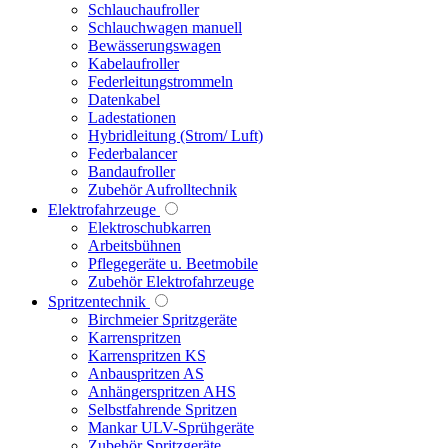
Schlauchaufroller
Schlauchwagen manuell
Bewässerungswagen
Kabelaufroller
Federleitungstrommeln
Datenkabel
Ladestationen
Hybridleitung (Strom/ Luft)
Federbalancer
Bandaufroller
Zubehör Aufrolltechnik
Elektrofahrzeuge
Elektroschubkarren
Arbeitsbühnen
Pflegegeräte u. Beetmobile
Zubehör Elektrofahrzeuge
Spritzentechnik
Birchmeier Spritzgeräte
Karrenspritzen
Karrenspritzen KS
Anbauspritzen AS
Anhängerspritzen AHS
Selbstfahrende Spritzen
Mankar ULV-Sprühgeräte
Zubehör Spritzgeräte