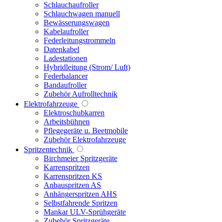
Schlauchaufroller
Schlauchwagen manuell
Bewässerungswagen
Kabelaufroller
Federleitungstrommeln
Datenkabel
Ladestationen
Hybridleitung (Strom/ Luft)
Federbalancer
Bandaufroller
Zubehör Aufrolltechnik
Elektrofahrzeuge
Elektroschubkarren
Arbeitsbühnen
Pflegegeräte u. Beetmobile
Zubehör Elektrofahrzeuge
Spritzentechnik
Birchmeier Spritzgeräte
Karrenspritzen
Karrenspritzen KS
Anbauspritzen AS
Anhängerspritzen AHS
Selbstfahrende Spritzen
Mankar ULV-Sprühgeräte
Zubehör Spritzgeräte