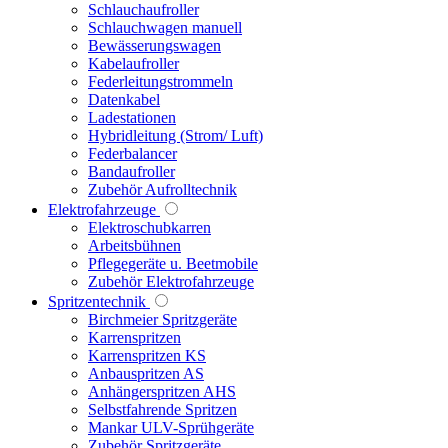
Schlauchaufroller
Schlauchwagen manuell
Bewässerungswagen
Kabelaufroller
Federleitungstrommeln
Datenkabel
Ladestationen
Hybridleitung (Strom/ Luft)
Federbalancer
Bandaufroller
Zubehör Aufrolltechnik
Elektrofahrzeuge
Elektroschubkarren
Arbeitsbühnen
Pflegegeräte u. Beetmobile
Zubehör Elektrofahrzeuge
Spritzentechnik
Birchmeier Spritzgeräte
Karrenspritzen
Karrenspritzen KS
Anbauspritzen AS
Anhängerspritzen AHS
Selbstfahrende Spritzen
Mankar ULV-Sprühgeräte
Zubehör Spritzgeräte